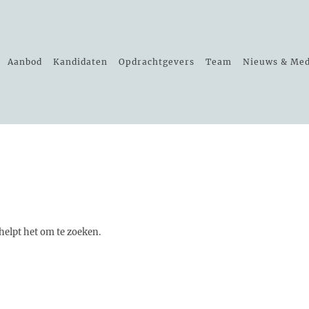
Aanbod
Kandidaten
Opdrachtgevers
Team
Nieuws & Med
helpt het om te zoeken.